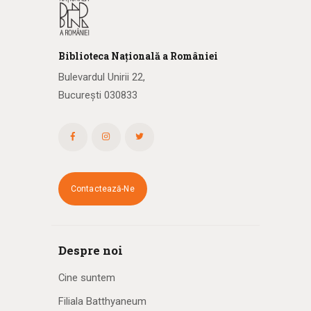
Biblioteca
N
ațională
a R
omâniei
Bulevardul Unirii 22,
București 030833
Contactează-Ne
Despre noi
Cine suntem
Filiala Batthyaneum