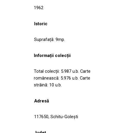
1962
Istoric
Suprafață: 9mp.
Informații colecții
Total colecții: 5.987 u.b. Carte
românească: 5.976 u.b. Carte
străină: 10 u.b.
Adresă
117650, Schitu-Goleşti
Județ