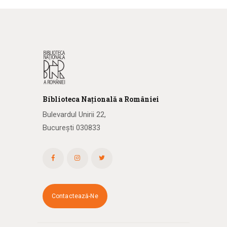
Biblioteca
N
ațională
a R
omâniei
Bulevardul Unirii 22,
București 030833
Contactează-Ne