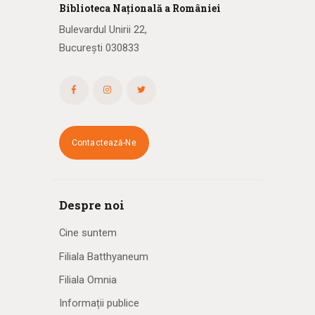
Biblioteca
N
ațională
a R
omâniei
Bulevardul Unirii 22,
București 030833
Contactează-Ne
Despre noi
Cine suntem
Filiala Batthyaneum
Filiala Omnia
Informații publice