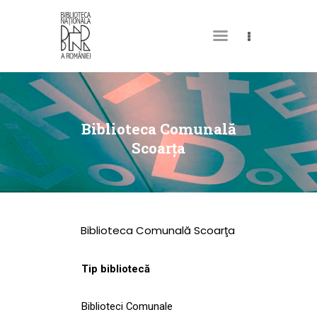
DESPRE NOI
PERMISUL MEU DE
Biblioteca Comunală
BIBLIOTECĂ
Scoarţa
CATALOAGE ȘI
COLECȚII
BIBLIOTECA DIGITALĂ
Biblioteca Comunală Scoarţa
EVENIMENTE
CULTURALE
Tip bibliotecă
SPAȚII
Biblioteci Comunale
NOUTĂȚI