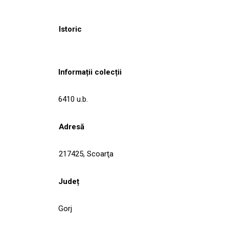
Istoric
Informații colecții
6410 u.b.
Adresă
217425, Scoarţa
Județ
Gorj