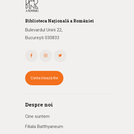
Biblioteca
N
ațională
a R
omâniei
Bulevardul Unirii 22,
București 030833
Contactează-Ne
Despre noi
Cine suntem
Filiala Batthyaneum