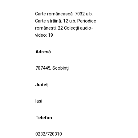
Carte românească: 7032 u.b.
Carte străină: 12 u.b. Periodice
românești: 22 Colecții audio-
video: 19
Adresă
707445, Scobinţi
Județ
Iasi
Telefon
0232/720310