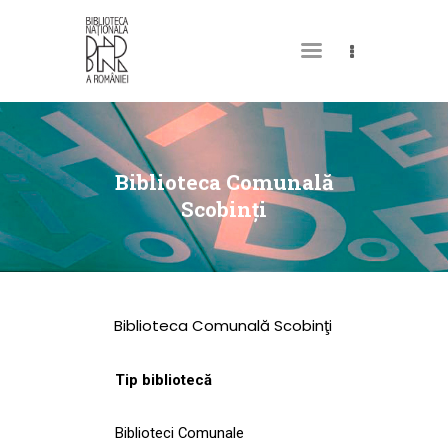
DESPRE NOI
PERMISUL MEU DE
Biblioteca Comunală
BIBLIOTECĂ
Scobinţi
CATALOAGE ȘI
COLECȚII
BIBLIOTECA DIGITALĂ
Biblioteca Comunală Scobinţi
EVENIMENTE
CULTURALE
Tip bibliotecă
SPAȚII
Biblioteci Comunale
NOUTĂȚI