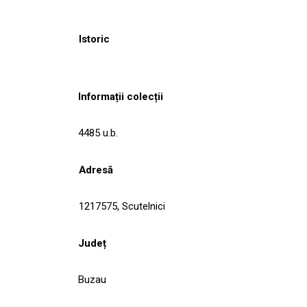
Istoric
Informații colecții
4485 u.b.
Adresă
1217575, Scutelnici
Județ
Buzau