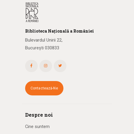
Biblioteca
N
ațională
a R
omâniei
Bulevardul Unirii 22,
București 030833
Contactează-Ne
Despre noi
Cine suntem