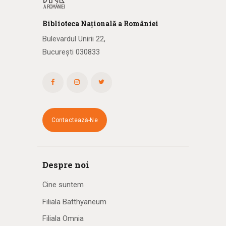
Biblioteca
N
ațională
a R
omâniei
Bulevardul Unirii 22,
București 030833
Contactează-Ne
Despre noi
Cine suntem
Filiala Batthyaneum
Filiala Omnia