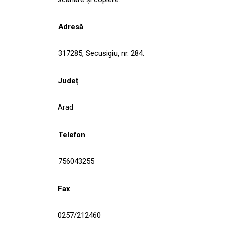
Adresă
317285, Secusigiu, nr. 284.
Județ
Arad
Telefon
756043255
Fax
0257/212460