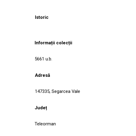
Istoric
Informații colecții
5661 u.b.
Adresă
147335, Segarcea Vale
Județ
Teleorman