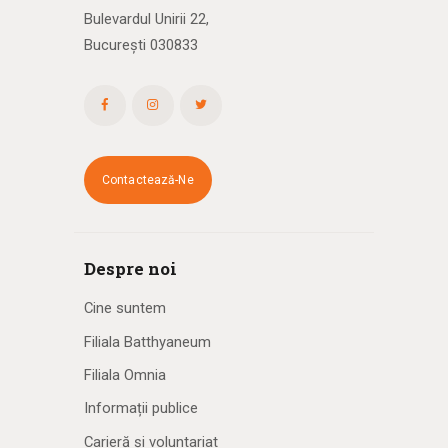
Bulevardul Unirii 22,
București 030833
Contactează-Ne
Despre noi
Cine suntem
Filiala Batthyaneum
Filiala Omnia
Informații publice
Carieră și voluntariat