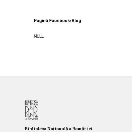
Pagină Facebook/Blog
NULL
Biblioteca
N
ațională
a R
omâniei