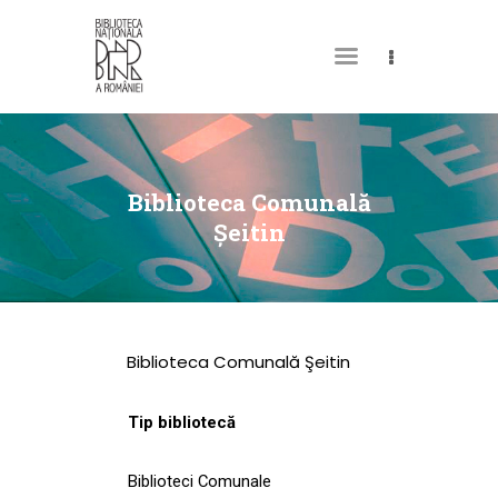
DESPRE NOI
PERMISUL MEU DE
Biblioteca Comunală
BIBLIOTECĂ
Şeitin
CATALOAGE ȘI
COLECȚII
BIBLIOTECA DIGITALĂ
Biblioteca Comunală Şeitin
EVENIMENTE
CULTURALE
Tip bibliotecă
SPAȚII
Biblioteci Comunale
NOUTĂȚI