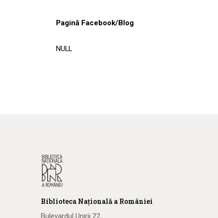
Pagină Facebook/Blog
NULL
Biblioteca
N
ațională
a R
omâniei
Bulevardul Unirii 22,