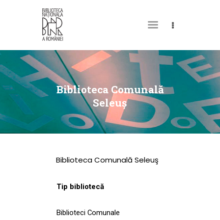
DESPRE NOI
PERMISUL MEU DE
Biblioteca Comunală
BIBLIOTECĂ
Seleuş
CATALOAGE ȘI
COLECȚII
BIBLIOTECA DIGITALĂ
Biblioteca Comunală Seleuş
EVENIMENTE
CULTURALE
Tip bibliotecă
SPAȚII
Biblioteci Comunale
NOUTĂȚI