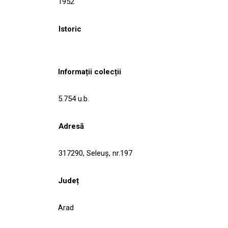
1952
Istoric
Informații colecții
5.754 u.b.
Adresă
317290, Seleuş, nr.197
Județ
Arad