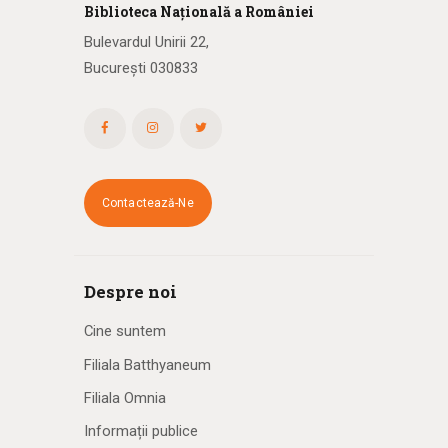
Biblioteca
N
ațională
a R
omâniei
Bulevardul Unirii 22,
București 030833
Contactează-Ne
Despre noi
Cine suntem
Filiala Batthyaneum
Filiala Omnia
Informații publice