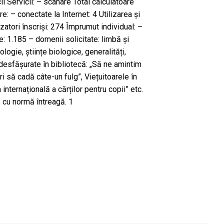
cii Servicii: – scanare Total calculatoare
are: – conectate la Internet: 4 Utilizarea și
ilizatori înscriși: 274 Împrumut individual: –
1.185 – domenii solicitate: limbă și
oologie, științe biologice, generalități,
le desfășurate în bibliotecă: „Să ne amintim
i să cadă câte-un fulg”, Viețuitoarele în
a internațională a cărților pentru copii” etc.
, cu normă întreagă. 1