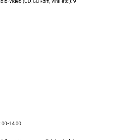
io-video (CD, CDRom, vinil etc.): 9
08.00-14.00