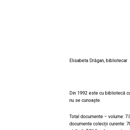
CULTURALE
SPAȚII
NOUTĂȚI
Elisabeta Drăgan, bibliotecar
Din 1992 este cu bibliotecă cu
nu se cunoaște.
Total documente – volume: 7.0
documente colecții curente: 7