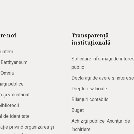
re noi
Transparență
instituțională
suntem
Solicitare informaţii de intere
a Batthyaneum
public
a Omnia
Declarații de avere și interese
ații publice
Drepturi salariale
ă și voluntariat
Bilanțuri contabile
bibliotecii
Buget
 de identitate
Achiziţii publice. Anunţuri de
ație privind organizarea și
închiriere