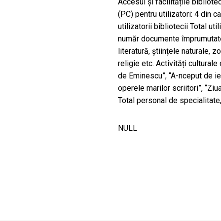
Accesul și facilitățile bibliote
(PC) pentru utilizatori: 4 din c
utilizatorii bibliotecii Total ut
număr documente împrumutate: 
literatură, științele naturale, z
religie etc. Activități cultura
de Eminescu”, “A-nceput de ier
operele marilor scriitori”, “Ziu
Total personal de specialitate
NULL