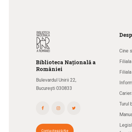
Desp
Cine 
Biblioteca
N
ațională
a
Filial
R
omâniei
Filial
Bulevardul Unirii 22,
Inform
București 030833
Carier
Turul 
Manual
Legisl
Contactează-Ne