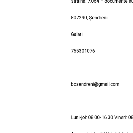
străină: 7.064 – documente aud
807290, Şendreni
Galati
755301076
bcsendreni@gmail.com
Luni-joi: 08.00-16.30 Vineri: 