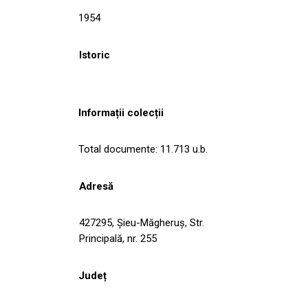
1954
Istoric
Informații colecții
Total documente: 11.713 u.b.
Adresă
427295, Şieu-Măgheruş, Str.
Principală, nr. 255
Județ