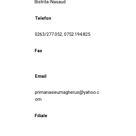
Bistrita-Nasaud
Telefon
0263/277.052; 0752.194.825
Fax
Email
primariasieumagherus@yahoo.c
om
Filiale