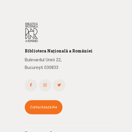
Biblioteca
N
ațională
a R
omâniei
Bulevardul Unirii 22,
București 030833
Contactează-Ne