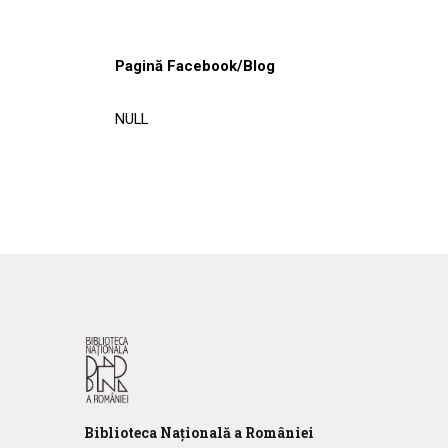
Pagină Facebook/Blog
NULL
Biblioteca
N
ațională
a R
omâniei