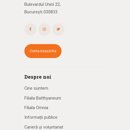
Bulevardul Unirii 22,
București 030833
Contactează-Ne
Despre noi
Cine suntem
Filiala Batthyaneum
Filiala Omnia
Informații publice
Carieră și voluntariat