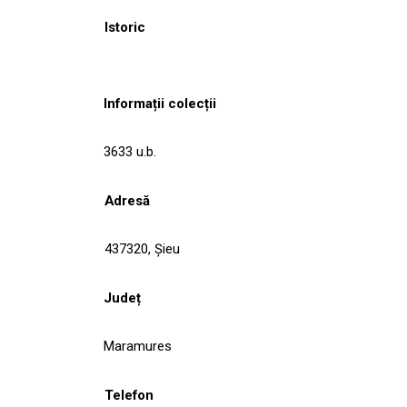
Istoric
Informații colecții
3633 u.b.
Adresă
437320, Şieu
Județ
Maramures
Telefon