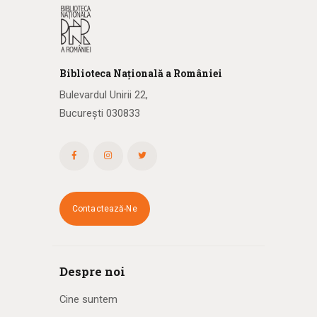
Biblioteca
N
ațională
a R
omâniei
Bulevardul Unirii 22,
București 030833
Contactează-Ne
Despre noi
Cine suntem