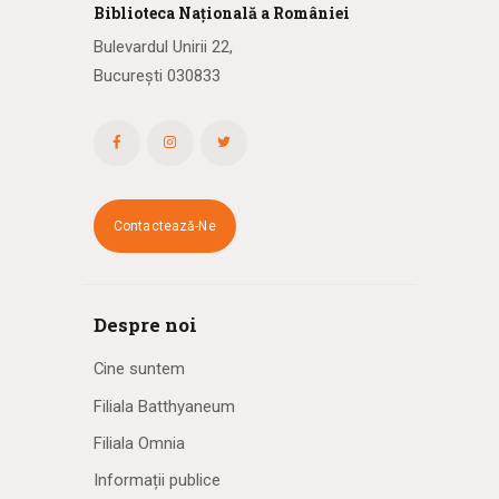
Biblioteca
N
ațională
a R
omâniei
Bulevardul Unirii 22,
București 030833
Contactează-Ne
Despre noi
Cine suntem
Filiala Batthyaneum
Filiala Omnia
Informații publice