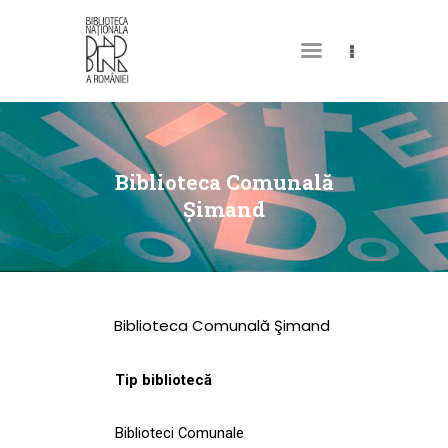
DESPRE NOI
PERMISUL MEU DE
Biblioteca Comunală
BIBLIOTECĂ
Şimand
CATALOAGE ȘI
COLECȚII
BIBLIOTECA DIGITALĂ
Biblioteca Comunală Şimand
EVENIMENTE
CULTURALE
Tip bibliotecă
SPAȚII
Biblioteci Comunale
NOUTĂȚI