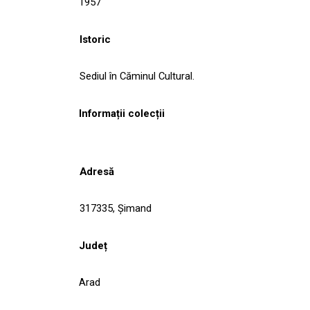
1957
Istoric
Sediul în Căminul Cultural.
Informații colecții
Adresă
317335, Şimand
Județ
Arad