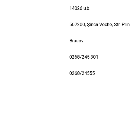
14026 u.b.
507200, Şinca Veche, Str. Princ
Brasov
0268/245.301
0268/24555