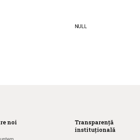
NULL
re noi
Transparență
instituțională
suntem