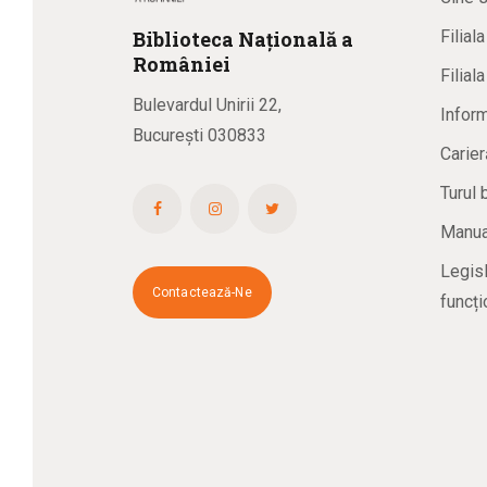
Biblioteca
N
ațională
a
Filial
R
omâniei
Filial
Bulevardul Unirii 22,
Inform
București 030833
Carier
Turul 
Manual
Legisl
Contactează-Ne
funcți