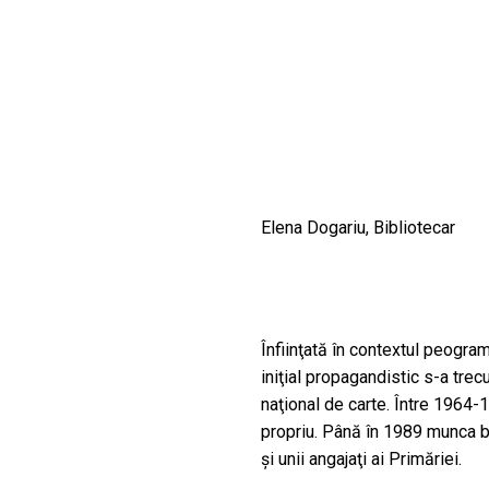
CULTURALE
SPAȚII
NOUTĂȚI
Elena Dogariu, Bibliotecar
Înfiinţată în contextul peogram
iniţial propagandistic s-a tre
naţional de carte. Între 1964-1
propriu. Până în 1989 munca bi
şi unii angajaţi ai Primăriei.