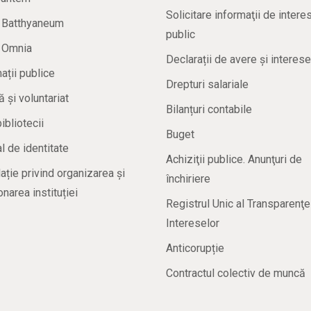
Solicitare informaţii de intere
a Batthyaneum
public
a Omnia
Declarații de avere și interese
ații publice
Drepturi salariale
ă și voluntariat
Bilanțuri contabile
bibliotecii
Buget
 de identitate
Achiziţii publice. Anunţuri de
ație privind organizarea și
închiriere
onarea instituției
Registrul Unic al Transparenţe
Intereselor
Anticorupție
Contractul colectiv de muncă