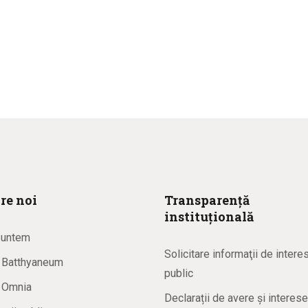
re noi
Transparență
instituțională
suntem
Solicitare informaţii de intere
a Batthyaneum
public
a Omnia
Declarații de avere și interese