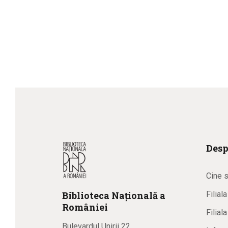
Desp
Cine 
Biblioteca
N
ațională
a
Filial
R
omâniei
Filial
Bulevardul Unirii 22,