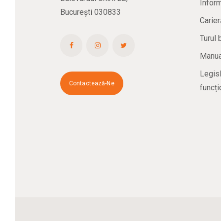
Inform
București 030833
Carier
Turul 
Manual
Legisl
Contactează-Ne
funcți