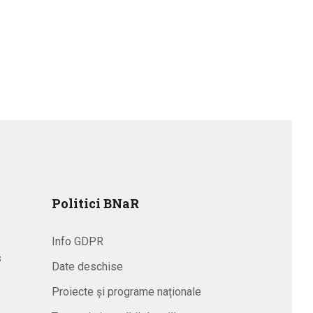
Politici BNaR
Info GDPR
s
Date deschise
Proiecte și programe naționale