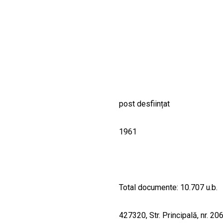
CULTURALE
SPAȚII
NOUTĂȚI
post desființat
1961
Total documente: 10.707 u.b.
427320, Str. Principală, nr. 20