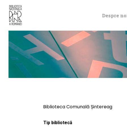
Despre no
Biblioteca Comunală Șintereag
Tip bibliotecă