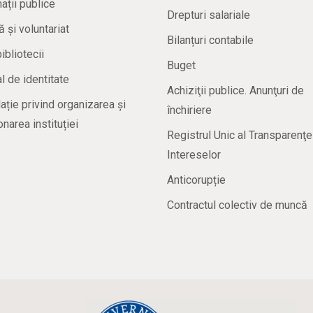
ații publice
Drepturi salariale
ă și voluntariat
Bilanțuri contabile
bibliotecii
Buget
 de identitate
Achiziţii publice. Anunţuri de
ație privind organizarea și
închiriere
onarea instituției
Registrul Unic al Transparenţe
Intereselor
Anticorupție
Contractul colectiv de muncă