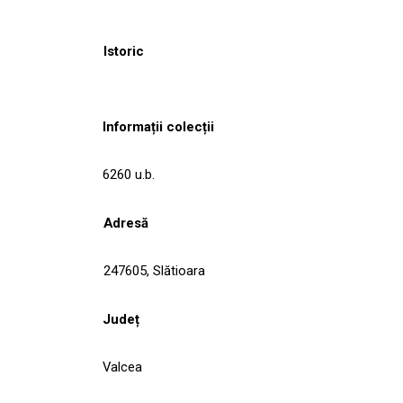
Istoric
Informații colecții
6260 u.b.
Adresă
247605, Slătioara
Județ
Valcea