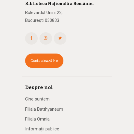
Biblioteca
N
ațională
a R
omâniei
Bulevardul Unirii 22,
București 030833
Contactează-Ne
Despre noi
Cine suntem
Filiala Batthyaneum
Filiala Omnia
Informații publice