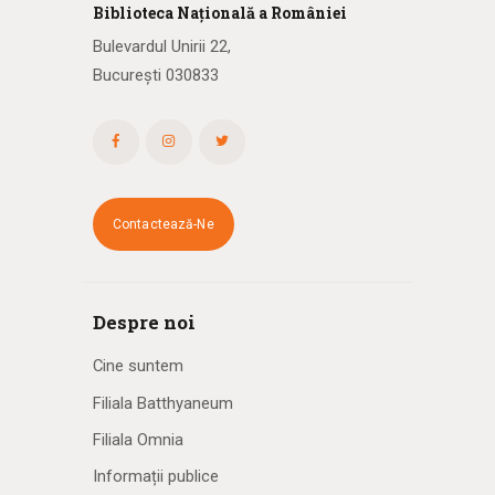
Biblioteca
N
ațională
a R
omâniei
Bulevardul Unirii 22,
București 030833
Contactează-Ne
Despre noi
Cine suntem
Filiala Batthyaneum
Filiala Omnia
Informații publice