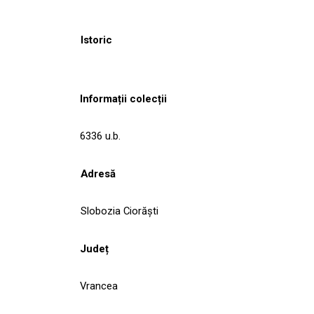
Istoric
Informații colecții
6336 u.b.
Adresă
Slobozia Ciorăşti
Județ
Vrancea