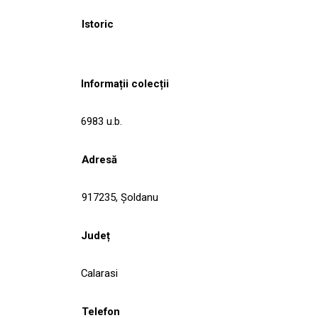
Istoric
Informații colecții
6983 u.b.
Adresă
917235, Şoldanu
Județ
Calarasi
Telefon