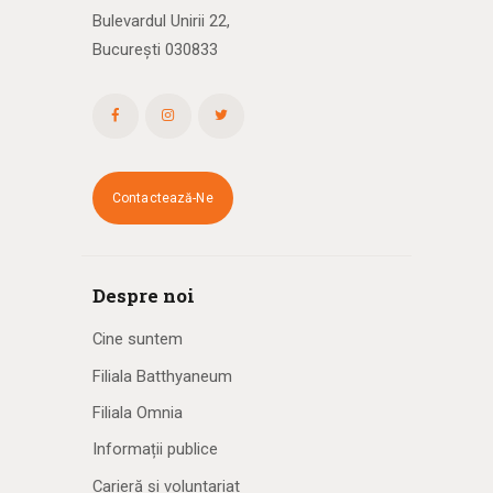
Bulevardul Unirii 22,
București 030833
Contactează-Ne
Despre noi
Cine suntem
Filiala Batthyaneum
Filiala Omnia
Informații publice
Carieră și voluntariat