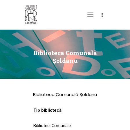
DESPRE NOI
PERMISUL MEU DE
Biblioteca Comunală
BIBLIOTECĂ
Şoldanu
CATALOAGE ȘI
COLECȚII
BIBLIOTECA DIGITALĂ
Biblioteca Comunală Şoldanu
EVENIMENTE
CULTURALE
Tip bibliotecă
SPAȚII
Biblioteci Comunale
NOUTĂȚI