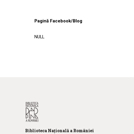
Pagină Facebook/Blog
NULL
Biblioteca
N
ațională
a R
omâniei