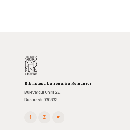
Biblioteca
N
ațională
a R
omâniei
Bulevardul Unirii 22,
București 030833