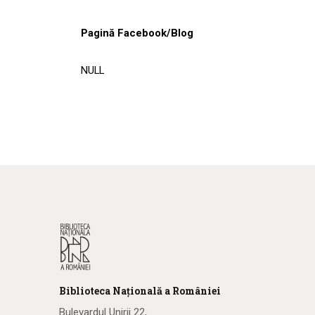
Pagină Facebook/Blog
NULL
Biblioteca
N
ațională
a R
omâniei
Bulevardul Unirii 22,