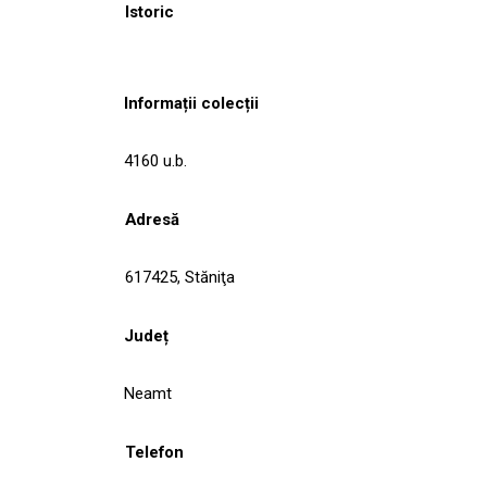
Istoric
Informații colecții
4160 u.b.
Adresă
617425, Stăniţa
Județ
Neamt
Telefon