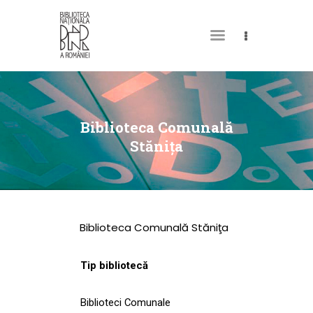
DESPRE NOI
PERMISUL MEU DE
Biblioteca Comunală
BIBLIOTECĂ
Stăniţa
CATALOAGE ȘI
COLECȚII
BIBLIOTECA DIGITALĂ
Biblioteca Comunală Stăniţa
EVENIMENTE
CULTURALE
Tip bibliotecă
SPAȚII
Biblioteci Comunale
NOUTĂȚI