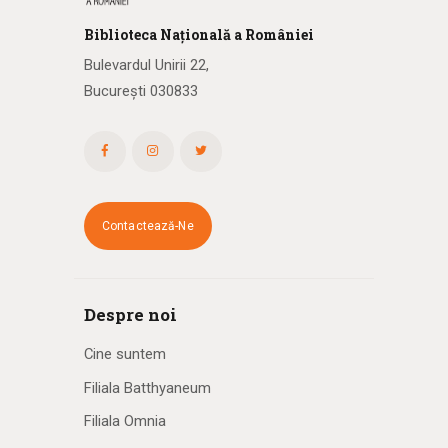
Biblioteca
N
ațională
a R
omâniei
Bulevardul Unirii 22,
București 030833
Contactează-Ne
Despre noi
Cine suntem
Filiala Batthyaneum
Filiala Omnia