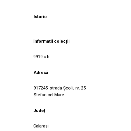
Istoric
Informații colecții
9919 u.b.
Adresă
917245, strada Şcolii, nr. 25,
Ştefan cel Mare
Județ
Calarasi