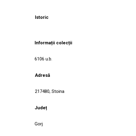
Istoric
Informații colecții
6106 u.b.
Adresă
217480, Stoina
Județ
Gorj