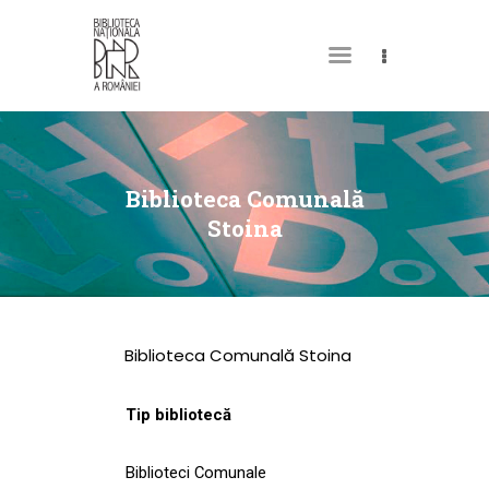
DESPRE NOI
PERMISUL MEU DE
Biblioteca Comunală
BIBLIOTECĂ
Stoina
CATALOAGE ȘI
COLECȚII
BIBLIOTECA DIGITALĂ
Biblioteca Comunală Stoina
EVENIMENTE
CULTURALE
Tip bibliotecă
SPAȚII
Biblioteci Comunale
NOUTĂȚI