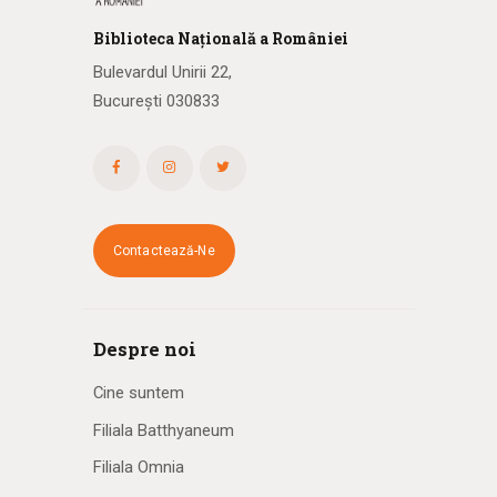
Biblioteca
N
ațională
a R
omâniei
Bulevardul Unirii 22,
București 030833
Contactează-Ne
Despre noi
Cine suntem
Filiala Batthyaneum
Filiala Omnia