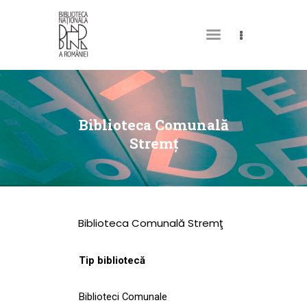
DESPRE NOI
PERMISUL MEU DE
Biblioteca Comunală
BIBLIOTECĂ
Stremţ
CATALOAGE ȘI
COLECȚII
BIBLIOTECA DIGITALĂ
Biblioteca Comunală Stremţ
EVENIMENTE
CULTURALE
Tip bibliotecă
SPAȚII
Biblioteci Comunale
NOUTĂȚI