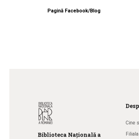
Pagină Facebook/Blog
Desp
Cine 
Biblioteca
N
ațională
a
Filial