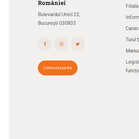
R
omâniei
Filial
Bulevardul Unirii 22,
Inform
București 030833
Carier
Turul 
Manual
Legisl
Contactează-Ne
funcți