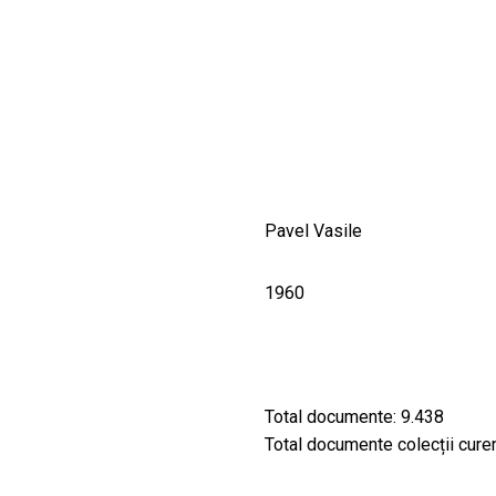
CULTURALE
SPAȚII
NOUTĂȚI
Pavel Vasile
1960
Total documente: 9.438
Total documente colecții curent