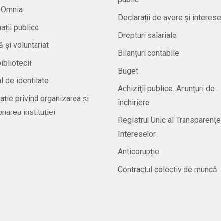
a Omnia
Declarații de avere și interese
ații publice
Drepturi salariale
ă și voluntariat
Bilanțuri contabile
bibliotecii
Buget
 de identitate
Achiziţii publice. Anunţuri de
ație privind organizarea și
închiriere
onarea instituției
Registrul Unic al Transparenţe
Intereselor
Anticorupție
Contractul colectiv de muncă