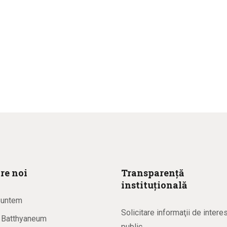
re noi
Transparență
instituțională
suntem
Solicitare informaţii de intere
a Batthyaneum
public