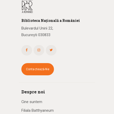
Biblioteca
N
ațională
a R
omâniei
Bulevardul Unirii 22,
București 030833
Contactează-Ne
Despre noi
Cine suntem
Filiala Batthyaneum