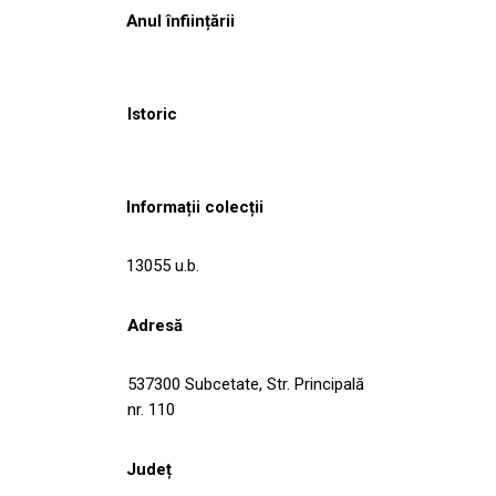
Anul înființării
Istoric
Informații colecții
13055 u.b.
Adresă
537300 Subcetate, Str. Principală
nr. 110
Județ