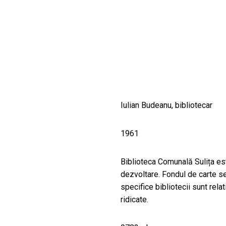
CULTURALE
SPAȚII
NOUTĂȚI
Iulian Budeanu, bibliotecar
1961
Biblioteca Comunală Sulița est
dezvoltare. Fondul de carte se i
specifice bibliotecii sunt rela
ridicate.