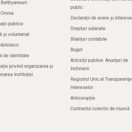
a Batthyaneum
public
a Omnia
Declarații de avere și interese
ații publice
Drepturi salariale
ă și voluntariat
Bilanțuri contabile
bibliotecii
Buget
 de identitate
Achiziţii publice. Anunţuri de
ație privind organizarea și
închiriere
onarea instituției
Registrul Unic al Transparenţe
Intereselor
Anticorupție
Contractul colectiv de muncă