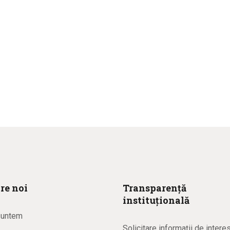
re noi
Transparență
instituțională
suntem
Solicitare informaţii de intere