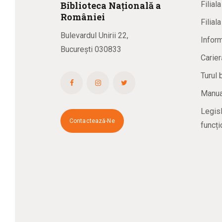
Biblioteca
N
ațională
a
Filial
R
omâniei
Filial
Bulevardul Unirii 22,
Inform
București 030833
Carier
Turul 
Manual
Legisl
Contactează-Ne
funcți