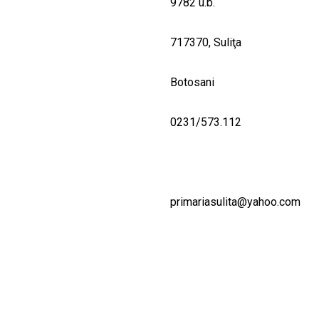
9782 u.b.
717370, Suliţa
Botosani
0231/573.112
primariasulita@yahoo.com