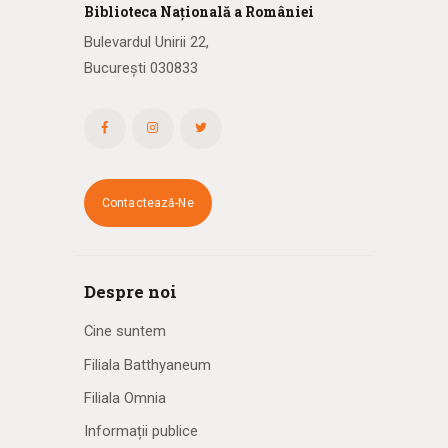
Biblioteca
N
ațională
a R
omâniei
Bulevardul Unirii 22,
București 030833
Contactează-Ne
Despre noi
Cine suntem
Filiala Batthyaneum
Filiala Omnia
Informații publice