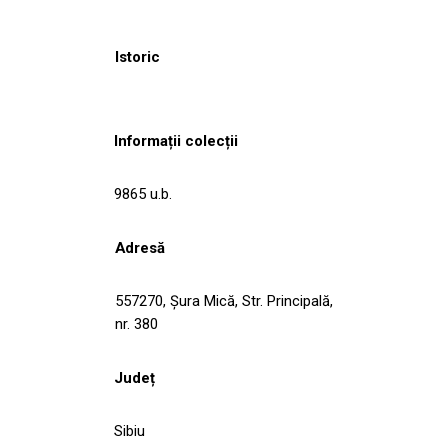
Istoric
Informații colecții
9865 u.b.
Adresă
557270, Şura Mică, Str. Principală,
nr. 380
Județ
Sibiu