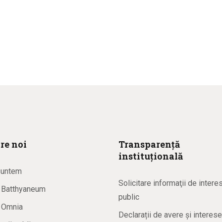
re noi
Transparență
instituțională
suntem
Solicitare informaţii de intere
a Batthyaneum
public
a Omnia
Declarații de avere și interese