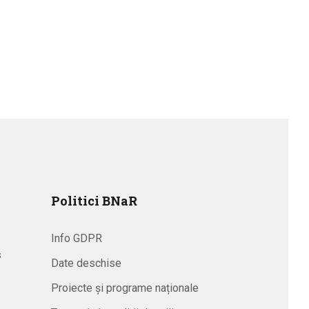
Politici BNaR
Info GDPR
s
Date deschise
Proiecte și programe naționale