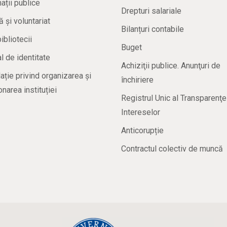
ații publice
Drepturi salariale
ă și voluntariat
Bilanțuri contabile
bibliotecii
Buget
 de identitate
Achiziţii publice. Anunţuri de
ație privind organizarea și
închiriere
onarea instituției
Registrul Unic al Transparenţe
Intereselor
Anticorupție
Contractul colectiv de muncă