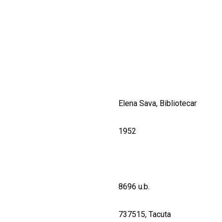
CULTURALE
SPAȚII
NOUTĂȚI
Elena Sava, Bibliotecar
1952
8696 u.b.
737515, Tacuta