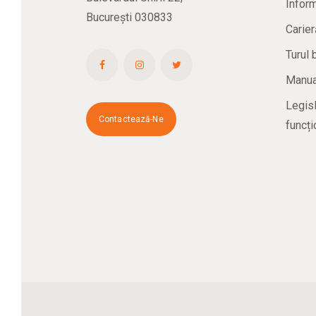
Inform
București 030833
Carier
Turul 
Manual
Legisl
Contactează-Ne
funcți