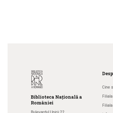
Desp
Cine 
Biblioteca
N
ațională
a
Filial
R
omâniei
Filial
Bulevardul Unirii 22,