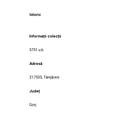
Istoric
Informații colecții
5751 u.b.
Adresă
217535, Tânţăreni
Județ
Gorj