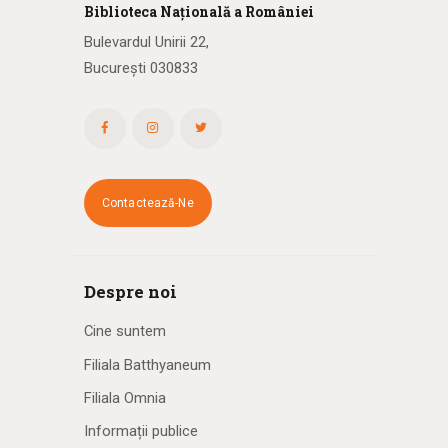
Biblioteca
N
ațională
a R
omâniei
Bulevardul Unirii 22,
București 030833
Contactează-Ne
Despre noi
Cine suntem
Filiala Batthyaneum
Filiala Omnia
Informații publice