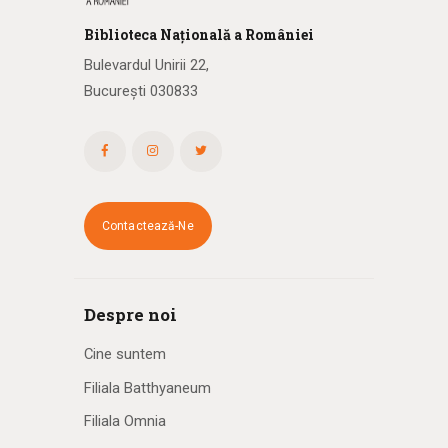
Biblioteca
N
ațională
a R
omâniei
Bulevardul Unirii 22,
București 030833
Contactează-Ne
Despre noi
Cine suntem
Filiala Batthyaneum
Filiala Omnia