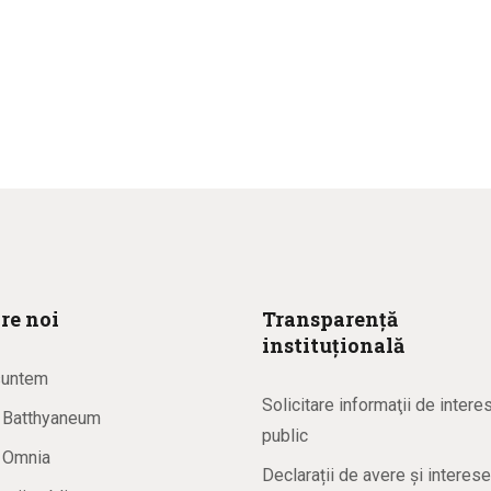
re noi
Transparență
instituțională
suntem
Solicitare informaţii de intere
a Batthyaneum
public
a Omnia
Declarații de avere și interese