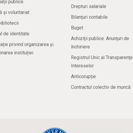
ații publice
Drepturi salariale
ă și voluntariat
Bilanțuri contabile
bibliotecii
Buget
 de identitate
Achiziţii publice. Anunţuri de
ație privind organizarea și
închiriere
onarea instituției
Registrul Unic al Transparenţe
Intereselor
Anticorupție
Contractul colectiv de muncă