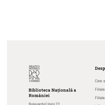
Desp
Cine 
Biblioteca
N
ațională
a
Filial
R
omâniei
Filial
Bulevardul Unirii 22,