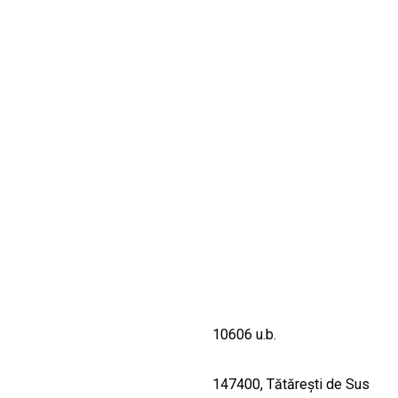
CULTURALE
SPAȚII
NOUTĂȚI
10606 u.b.
147400, Tătăreşti de Sus