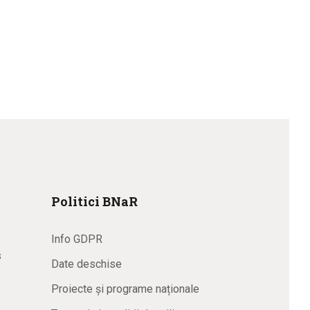
Politici BNaR
Info GDPR
s
Date deschise
Proiecte și programe naționale