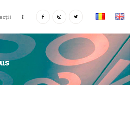
ecții
Sus