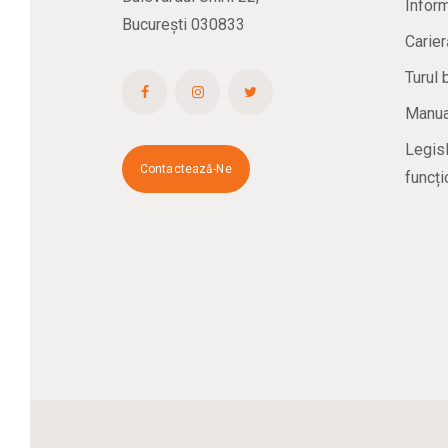
Inform
București 030833
Carier
Turul 
Manual
Legisl
Contactează-Ne
funcți