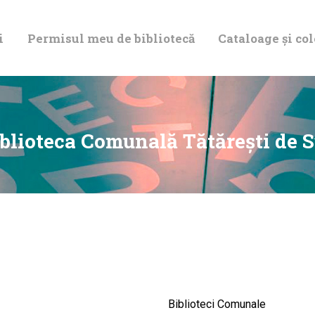
DESPRE NOI
i
Permisul meu de bibliotecă
Cataloage și col
PERMISUL MEU
DE BIBLIOTECĂ
CATALOAGE ȘI
blioteca Comunală Tătăreşti de 
COLECȚII
BIBLIOTECA
DIGITALĂ
EVENIMENTE
Biblioteci Comunale