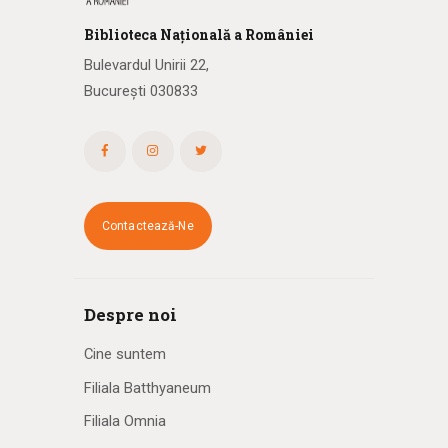
Biblioteca
N
ațională
a R
omâniei
Bulevardul Unirii 22,
București 030833
Contactează-Ne
Despre noi
Cine suntem
Filiala Batthyaneum
Filiala Omnia