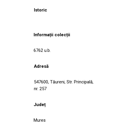
Istoric
Informații colecții
6762 u.b.
Adresă
547600, Tăureni, Str. Principală,
nr. 257
Județ
Mures