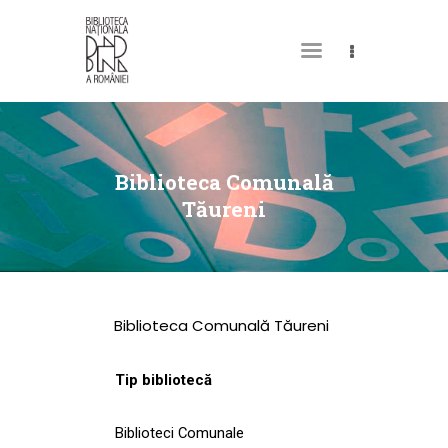
DESPRE NOI
PERMISUL MEU DE
Biblioteca Comunală
BIBLIOTECĂ
Tăureni
CATALOAGE ȘI
COLECȚII
BIBLIOTECA DIGITALĂ
Biblioteca Comunală Tăureni
EVENIMENTE
CULTURALE
Tip bibliotecă
SPAȚII
Biblioteci Comunale
NOUTĂȚI