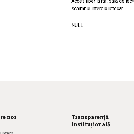
Acces liber la raf, sală de lec
schimbul interbibliotecar
NULL
re noi
Transparență
instituțională
suntem