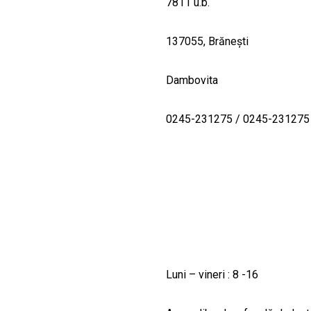
7811 u.b.
137055, Brăneşti
Dambovita
0245-231275 / 0245-231275
Luni – vineri : 8 -16