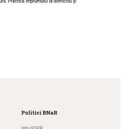
tură. Practică împrumutul la domiciliu şi
Politici BNaR
Info GDPR