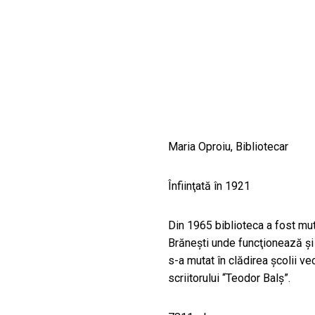
CULTURALE
SPAȚII
NOUTĂȚI
Maria Oproiu, Bibliotecar
Înfiinţată în 1921
Din 1965 biblioteca a fost muta
Brăneşti unde funcţionează şi 
s-a mutat în clădirea şcolii v
scriitorului “Teodor Balş”.