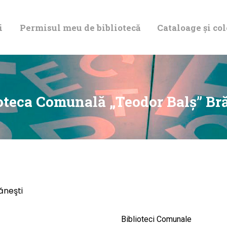
DESPRE NOI
i
Permisul meu de bibliotecă
Cataloage și col
PERMISUL MEU
DE BIBLIOTECĂ
CATALOAGE ȘI
oteca Comunală „Teodor Balş” Br
COLECȚII
BIBLIOTECA
DIGITALĂ
ăneşti
EVENIMENTE
Biblioteci Comunale