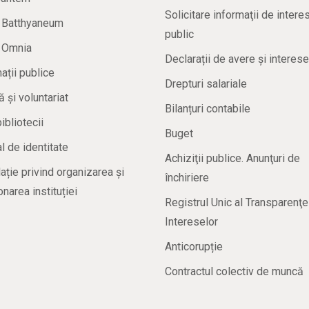
Solicitare informaţii de intere
a Batthyaneum
public
a Omnia
Declarații de avere și interese
ații publice
Drepturi salariale
ă și voluntariat
Bilanțuri contabile
bibliotecii
Buget
 de identitate
Achiziţii publice. Anunţuri de
ație privind organizarea și
închiriere
onarea instituției
Registrul Unic al Transparenţe
Intereselor
Anticorupție
Contractul colectiv de muncă