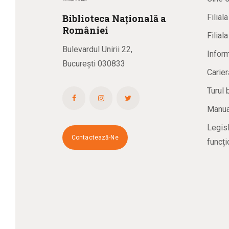
Biblioteca
N
ațională
a
Filial
R
omâniei
Filial
Bulevardul Unirii 22,
Inform
București 030833
Carier
Turul 
Manual
Legisl
Contactează-Ne
funcți