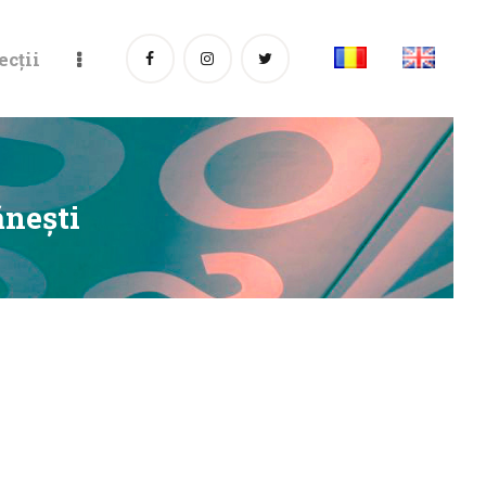
ecții
ăneşti