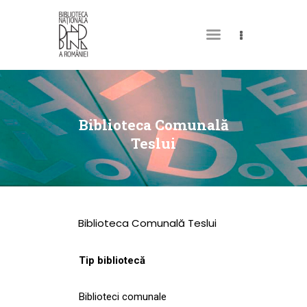
DESPRE NOI
PERMISUL MEU DE
Biblioteca Comunală
BIBLIOTECĂ
Teslui
CATALOAGE ȘI
COLECȚII
BIBLIOTECA DIGITALĂ
Biblioteca Comunală Teslui
EVENIMENTE
CULTURALE
Tip bibliotecă
SPAȚII
Biblioteci comunale
NOUTĂȚI