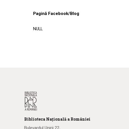
Pagină Facebook/Blog
NULL
Biblioteca
N
ațională
a R
omâniei
Bulevardul Unirii 22,