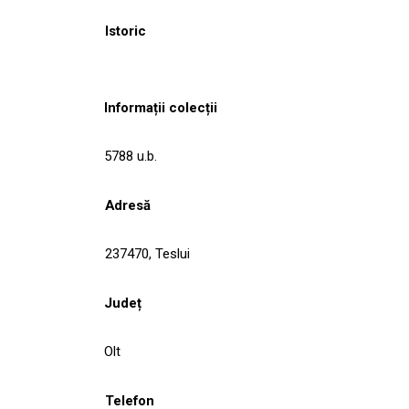
Istoric
Informații colecții
5788 u.b.
Adresă
237470, Teslui
Județ
Olt
Telefon