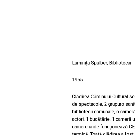
CULTURALE
SPAȚII
NOUTĂȚI
Luminița Spulber, Bibliotecar
1955
Clădirea Căminului Cultural se
de spectacole, 2 grupuro sani
bibliotecii comunale, o cameră
actori, 1 bucătărie, 1 cameră
camere unde funcționează CEC
termică. Toată clădirea a fost