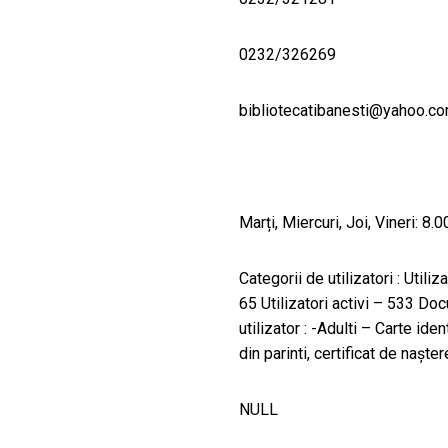
0232/326269
bibliotecatibanesti@yahoo.c
Marți, Miercuri, Joi, Vineri: 8.
Categorii de utilizatori : Utiliz
65 Utilizatori activi – 533 D
utilizator : -Adulti – Carte ide
din parinti, certificat de naște
NULL