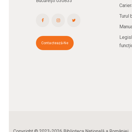
București 030833
Carier
Turul 
Manual
Legisl
Contactează-Ne
funcți
Copyright © 2023-2026 Biblioteca Naţională a României