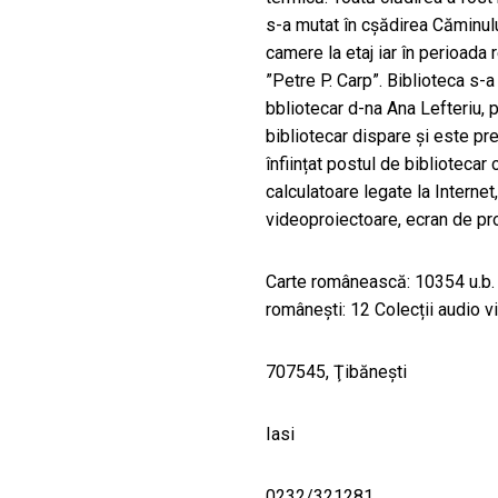
s-a mutat în cșădirea Căminului
camere la etaj iar în perioada 
”Petre P. Carp”. Biblioteca s-a 
bbliotecar d-na Ana Lefteriu, 
bibliotecar dispare și este pre
înființat postul de bibliotecar
calculatoare legate la Internet
videoproiectoare, ecran de pro
Carte românească: 10354 u.b. 
românești: 12 Colecții audio v
707545, Ţibăneşti
Iasi
0232/321281