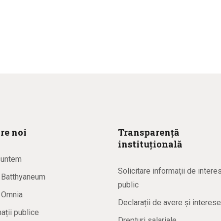
re noi
Transparență
instituțională
suntem
Solicitare informaţii de intere
a Batthyaneum
public
a Omnia
Declarații de avere și interese
ații publice
Drepturi salariale