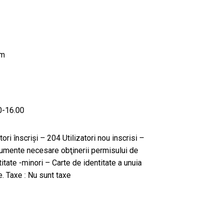
om
00-16.00
atori înscriși – 204 Utilizatori nou inscrisi –
ocumente necesare obţinerii permisului de
ntitate -minori – Carte de identitate a unuia
re. Taxe : Nu sunt taxe