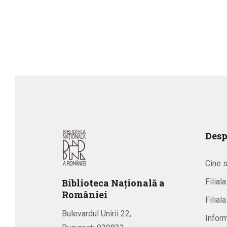
Desp
Cine 
Biblioteca
N
ațională
a
Filial
R
omâniei
Filial
Bulevardul Unirii 22,
Inform