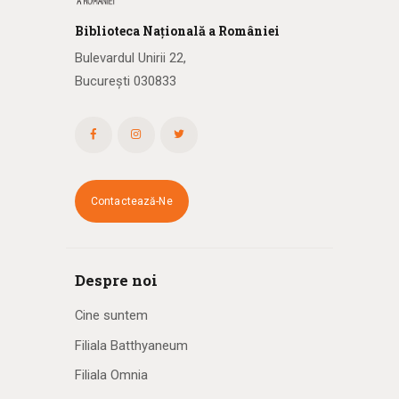
Biblioteca
N
ațională
a R
omâniei
Bulevardul Unirii 22,
București 030833
Contactează-Ne
Despre noi
Cine suntem
Filiala Batthyaneum
Filiala Omnia