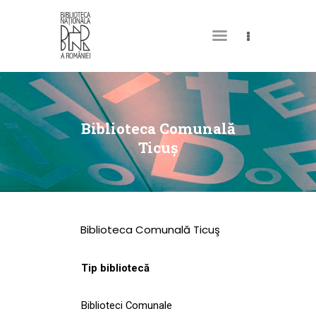
DESPRE NOI
PERMISUL MEU DE
Biblioteca Comunală
BIBLIOTECĂ
Ticuş
CATALOAGE ȘI
COLECȚII
BIBLIOTECA DIGITALĂ
Biblioteca Comunală Ticuş
EVENIMENTE
CULTURALE
Tip bibliotecă
SPAȚII
Biblioteci Comunale
NOUTĂȚI