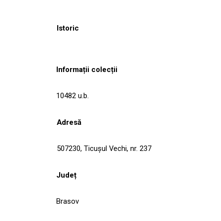
Istoric
Informații colecții
10482 u.b.
Adresă
507230, Ticuşul Vechi, nr. 237
Județ
Brasov