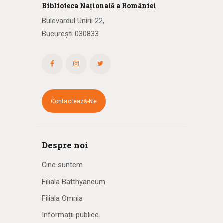
Biblioteca
N
ațională
a R
omâniei
Bulevardul Unirii 22,
București 030833
Contactează-Ne
Despre noi
Cine suntem
Filiala Batthyaneum
Filiala Omnia
Informații publice