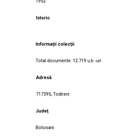
1952
Istoric
Informații colecții
Total documente: 12.719 u.b.-uri
Adresă
717395, Todireni
Județ
Botosani