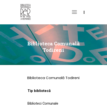
DESPRE NOI
PERMISUL MEU DE
Biblioteca Comunală
BIBLIOTECĂ
Todireni
CATALOAGE ȘI
COLECȚII
BIBLIOTECA DIGITALĂ
Biblioteca Comunală Todireni
EVENIMENTE
CULTURALE
Tip bibliotecă
SPAȚII
Biblioteci Comunale
NOUTĂȚI