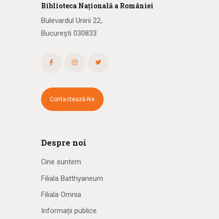
Biblioteca
N
ațională
a R
omâniei
Bulevardul Unirii 22,
București 030833
Contactează-Ne
Despre noi
Cine suntem
Filiala Batthyaneum
Filiala Omnia
Informații publice