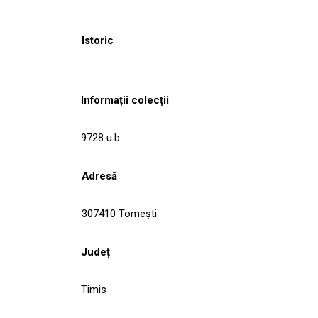
Istoric
Informații colecții
9728 u.b.
Adresă
307410 Tomeşti
Județ
Timis