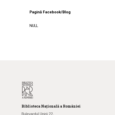
Pagină Facebook/Blog
NULL
Biblioteca
N
ațională
a R
omâniei
Bulevardul Unirii 22,