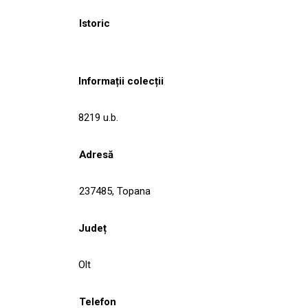
Istoric
Informații colecții
8219 u.b.
Adresă
237485, Topana
Județ
Olt
Telefon