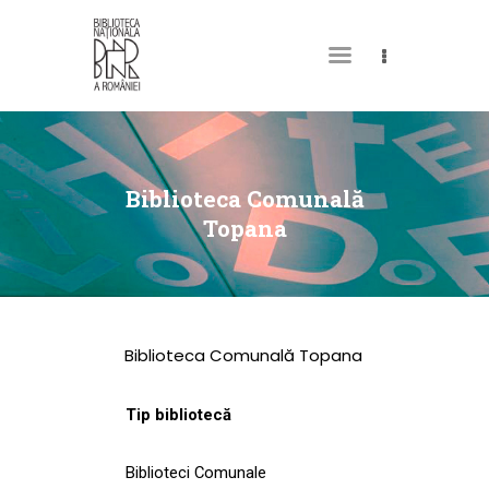
DESPRE NOI
PERMISUL MEU DE
Biblioteca Comunală
BIBLIOTECĂ
Topana
CATALOAGE ȘI
COLECȚII
BIBLIOTECA DIGITALĂ
Biblioteca Comunală Topana
EVENIMENTE
CULTURALE
Tip bibliotecă
SPAȚII
Biblioteci Comunale
NOUTĂȚI