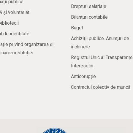
ații publice
Drepturi salariale
ă și voluntariat
Bilanțuri contabile
bibliotecii
Buget
 de identitate
Achiziţii publice. Anunţuri de
ație privind organizarea și
închiriere
onarea instituției
Registrul Unic al Transparenţe
Intereselor
Anticorupție
Contractul colectiv de muncă