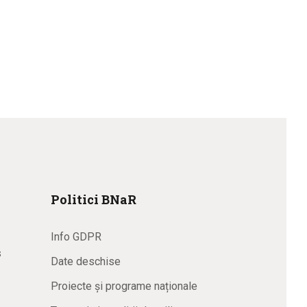
Politici BNaR
Info GDPR
s
Date deschise
Proiecte și programe naționale