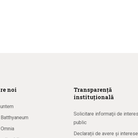
re noi
Transparență
instituțională
suntem
Solicitare informaţii de intere
a Batthyaneum
public
a Omnia
Declarații de avere și interese