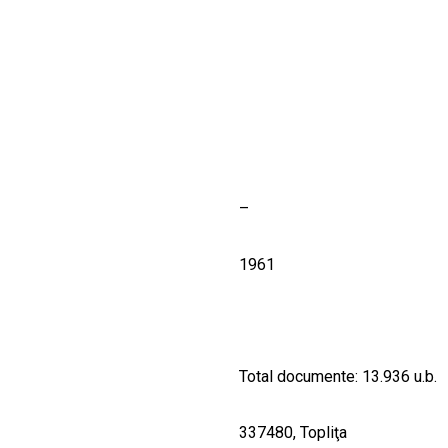
CULTURALE
SPAȚII
NOUTĂȚI
–
1961
Total documente: 13.936 u.b.
337480, Topliţa