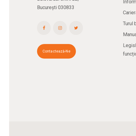
Inform
București 030833
Carier
Turul 
Manual
Legisl
Contactează-Ne
funcți