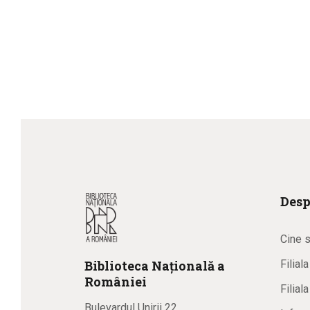
Desp
Cine 
Biblioteca
N
ațională
a
Filial
R
omâniei
Filial
Bulevardul Unirii 22,