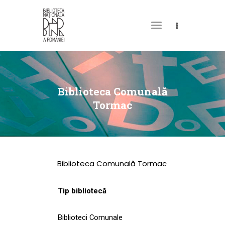
DESPRE NOI
PERMISUL MEU DE
Biblioteca Comunală
BIBLIOTECĂ
Tormac
CATALOAGE ȘI
COLECȚII
BIBLIOTECA DIGITALĂ
Biblioteca Comunală Tormac
EVENIMENTE
CULTURALE
Tip bibliotecă
SPAȚII
Biblioteci Comunale
NOUTĂȚI