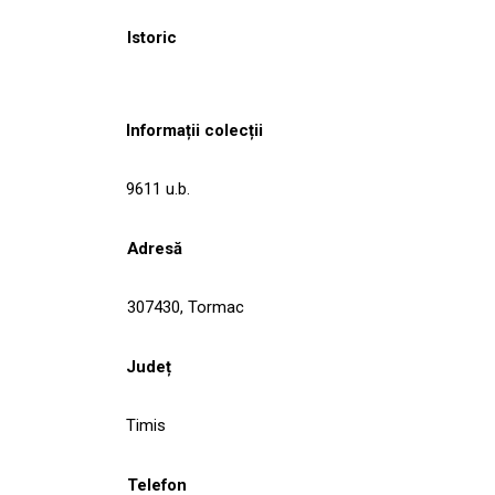
Istoric
Informații colecții
9611 u.b.
Adresă
307430, Tormac
Județ
Timis
Telefon