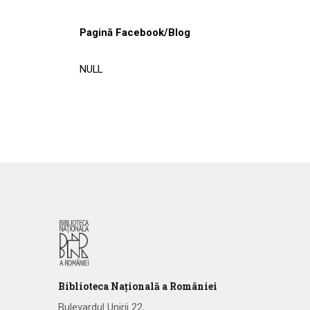
Pagină Facebook/Blog
NULL
Biblioteca
N
ațională
a R
omâniei
Bulevardul Unirii 22,