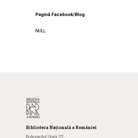
Pagină Facebook/Blog
NULL
Biblioteca
N
ațională
a R
omâniei
Bulevardul Unirii 22,