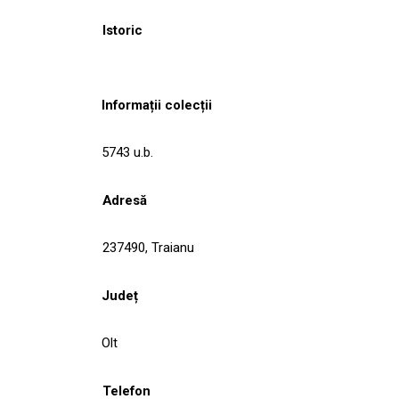
Istoric
Informații colecții
5743 u.b.
Adresă
237490, Traianu
Județ
Olt
Telefon