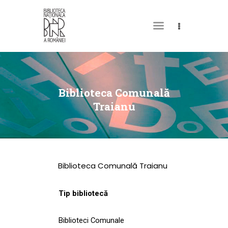
DESPRE NOI
PERMISUL MEU DE
Biblioteca Comunală
BIBLIOTECĂ
Traianu
CATALOAGE ȘI
COLECȚII
BIBLIOTECA DIGITALĂ
Biblioteca Comunală Traianu
EVENIMENTE
CULTURALE
Tip bibliotecă
SPAȚII
Biblioteci Comunale
NOUTĂȚI