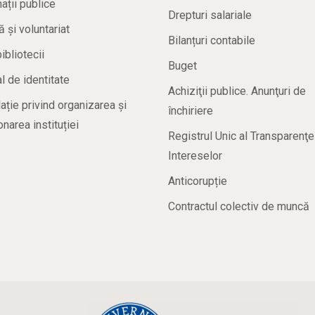
ații publice
Drepturi salariale
ă și voluntariat
Bilanțuri contabile
bibliotecii
Buget
 de identitate
Achiziţii publice. Anunţuri de
ație privind organizarea și
închiriere
onarea instituției
Registrul Unic al Transparenţe
Intereselor
Anticorupție
Contractul colectiv de muncă