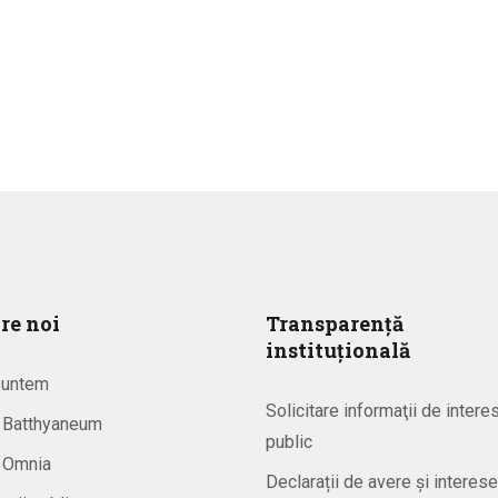
re noi
Transparență
instituțională
suntem
Solicitare informaţii de intere
a Batthyaneum
public
a Omnia
Declarații de avere și interese