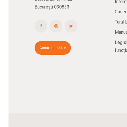
Inform
București 030833
Carier
Turul 
Manual
Legisl
Contactează-Ne
funcți