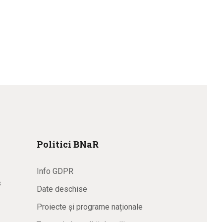
Politici BNaR
Info GDPR
s
Date deschise
Proiecte și programe naționale