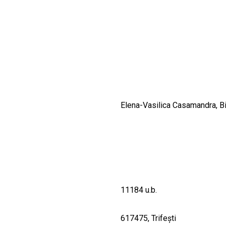
CULTURALE
SPAȚII
NOUTĂȚI
Elena-Vasilica Casamandra, Bi
11184 u.b.
617475, Trifeşti