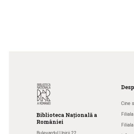
Desp
Cine 
Biblioteca
N
ațională
a
Filial
R
omâniei
Filial
Bulevardul Unirii 22,