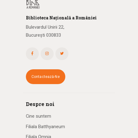
Biblioteca
N
ațională
a R
omâniei
Bulevardul Unirii 22,
București 030833
Contactează-Ne
Despre noi
Cine suntem
Filiala Batthyaneum
Filiala Omnia