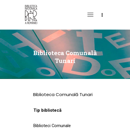
DESPRE NOI
PERMISUL MEU DE
Biblioteca Comunală
BIBLIOTECĂ
Tunari
CATALOAGE ȘI
COLECȚII
BIBLIOTECA DIGITALĂ
Biblioteca Comunală Tunari
EVENIMENTE
CULTURALE
Tip bibliotecă
SPAȚII
Biblioteci Comunale
NOUTĂȚI