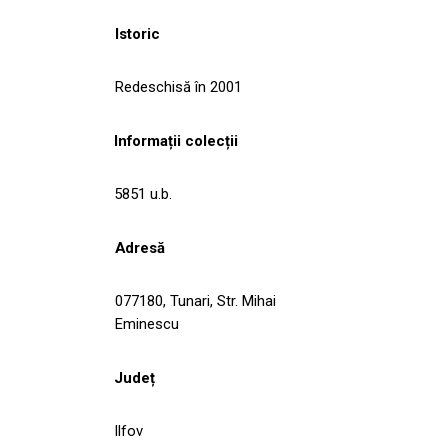
Istoric
Redeschisă în 2001
Informații colecții
5851 u.b.
Adresă
077180, Tunari, Str. Mihai
Eminescu
Județ
Ilfov