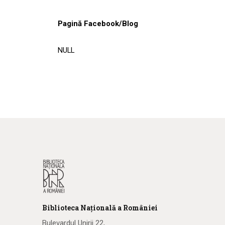
Pagină Facebook/Blog
NULL
Biblioteca
N
ațională
a R
omâniei
Bulevardul Unirii 22,