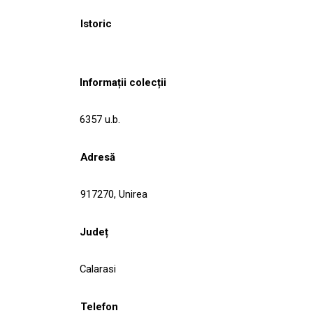
Istoric
Informații colecții
6357 u.b.
Adresă
917270, Unirea
Județ
Calarasi
Telefon