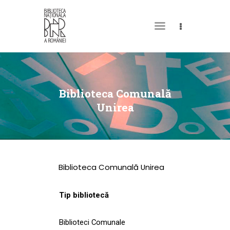
DESPRE NOI
PERMISUL MEU DE
Biblioteca Comunală
BIBLIOTECĂ
Unirea
CATALOAGE ȘI
COLECȚII
BIBLIOTECA DIGITALĂ
Biblioteca Comunală Unirea
EVENIMENTE
CULTURALE
Tip bibliotecă
SPAȚII
Biblioteci Comunale
NOUTĂȚI