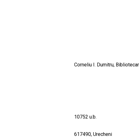
CULTURALE
SPAȚII
NOUTĂȚI
Corneliu I. Dumitru, Bibliotecar
10752 u.b.
617490, Urecheni