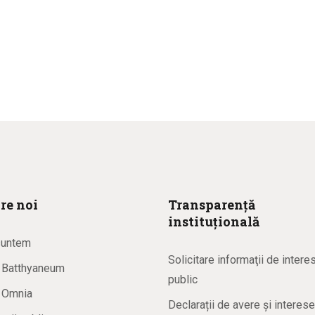
re noi
Transparență
instituțională
suntem
Solicitare informaţii de intere
a Batthyaneum
public
a Omnia
Declarații de avere și interese