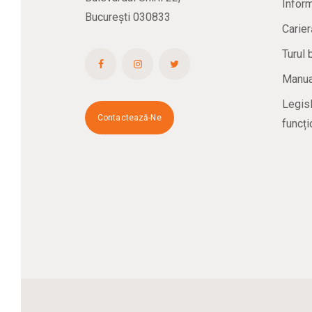
Inform
București 030833
Carier
Turul 
Manual
Legisl
Contactează-Ne
funcți