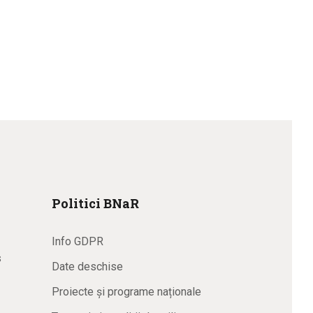
Politici BNaR
Info GDPR
s
Date deschise
Proiecte și programe naționale