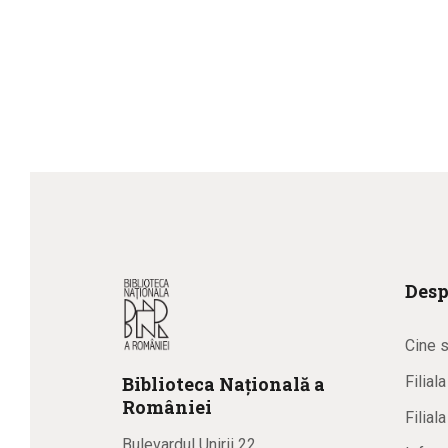
Desp
Cine 
Biblioteca
N
ațională
a
Filial
R
omâniei
Filial
Bulevardul Unirii 22,