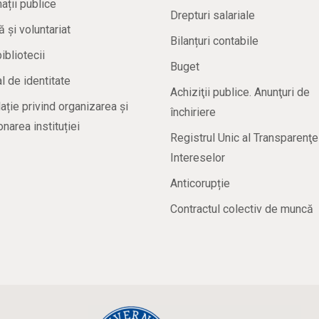
ații publice
Drepturi salariale
ă și voluntariat
Bilanțuri contabile
bibliotecii
Buget
 de identitate
Achiziţii publice. Anunţuri de
ație privind organizarea și
închiriere
onarea instituției
Registrul Unic al Transparenţe
Intereselor
Anticorupție
Contractul colectiv de muncă