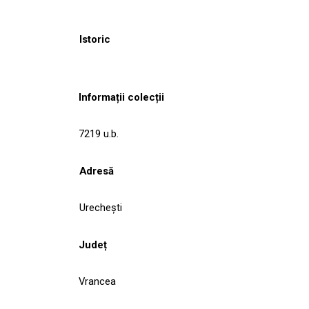
Istoric
Informații colecții
7219 u.b.
Adresă
Urecheşti
Județ
Vrancea