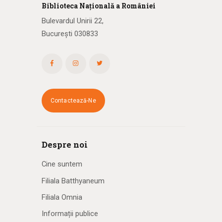
Biblioteca
N
ațională
a R
omâniei
Bulevardul Unirii 22,
București 030833
Contactează-Ne
Despre noi
Cine suntem
Filiala Batthyaneum
Filiala Omnia
Informații publice