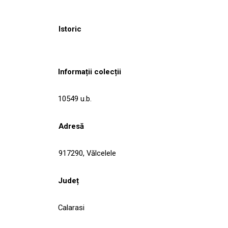
Istoric
Informații colecții
10549 u.b.
Adresă
917290, Vălcelele
Județ
Calarasi