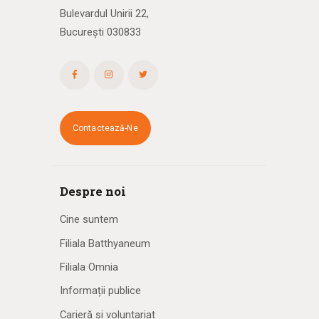
Bulevardul Unirii 22,
București 030833
Contactează-Ne
Despre noi
Cine suntem
Filiala Batthyaneum
Filiala Omnia
Informații publice
Carieră și voluntariat