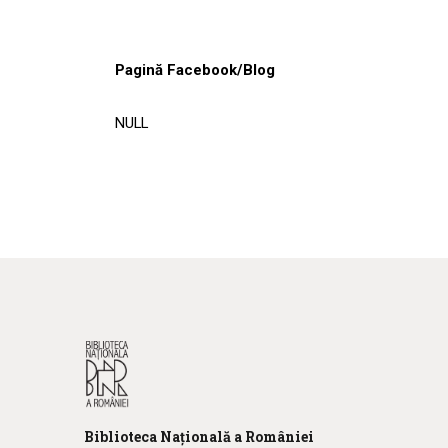
Pagină Facebook/Blog
NULL
Biblioteca
N
ațională
a R
omâniei