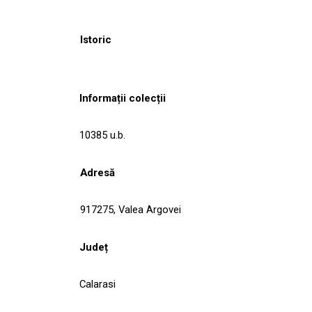
Istoric
Informații colecții
10385 u.b.
Adresă
917275, Valea Argovei
Județ
Calarasi