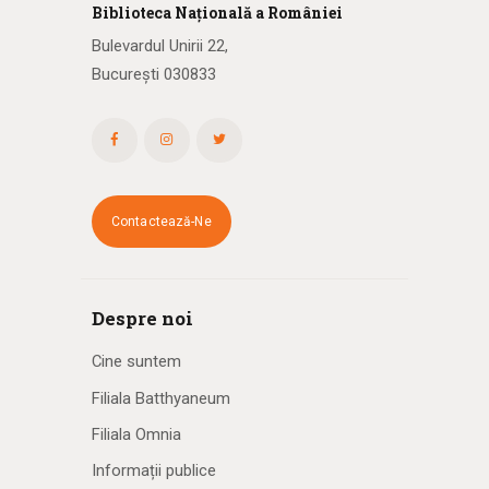
Biblioteca
N
ațională
a R
omâniei
Bulevardul Unirii 22,
București 030833
Contactează-Ne
Despre noi
Cine suntem
Filiala Batthyaneum
Filiala Omnia
Informații publice